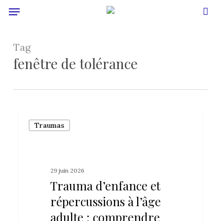
Menu
Skip
to
acc
main
Tag
content
fenêtre de tolérance
Trauma
Traumas
d’enfance
et
répercussions
29 juin 2026
à
Trauma d’enfance et
l’âge
répercussions à l’âge
adulte
adulte : comprendre
: