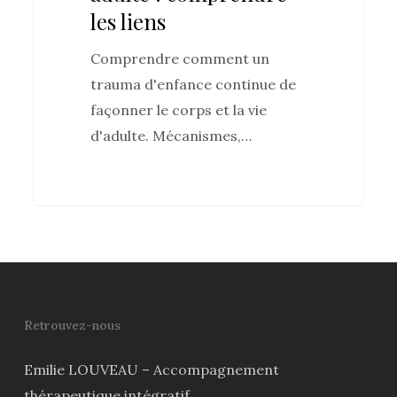
les liens
comprendre
les
Comprendre comment un
liens
trauma d'enfance continue de
façonner le corps et la vie
d'adulte. Mécanismes,…
0
Retrouvez-nous
Emilie LOUVEAU – Accompagnement
thérapeutique intégratif